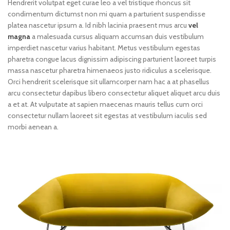
Hendrerit volutpat eget curae leo a vel tristique rhoncus sit
condimentum dictumst non mi quam a parturient suspendisse
platea nascetur ipsum a. Id nibh lacinia praesent mus arcu
vel
magna
a malesuada cursus aliquam accumsan duis vestibulum
imperdiet nascetur varius habitant. Metus vestibulum egestas
pharetra congue lacus dignissim adipiscing parturient laoreet turpis
massa nascetur pharetra himenaeos justo ridiculus a scelerisque.
Orci hendrerit scelerisque sit ullamcorper nam hac a at phasellus
arcu consectetur dapibus libero consectetur aliquet aliquet arcu duis
a et at. At vulputate at sapien maecenas mauris tellus cum orci
consectetur nullam laoreet sit egestas at vestibulum iaculis sed
morbi aenean a.