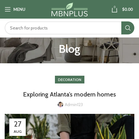
0
MENU
$
0.00
Blog
DECORATION
Exploring Atlanta’s modern homes
Admin123
27
AUG