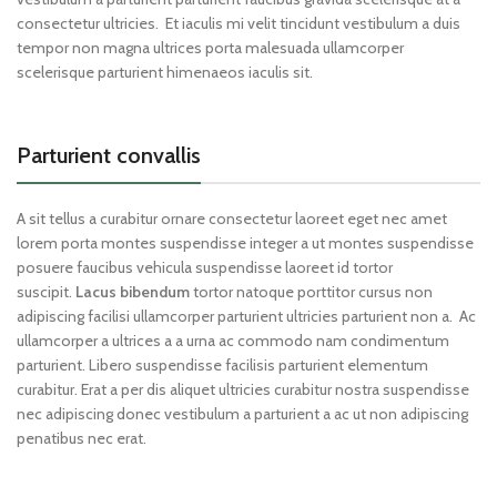
consectetur ultricies. Et iaculis mi velit tincidunt vestibulum a duis
tempor non magna ultrices porta malesuada ullamcorper
scelerisque parturient himenaeos iaculis sit.
Parturient convallis
A sit tellus a curabitur ornare consectetur laoreet eget nec amet
lorem porta montes suspendisse integer a ut montes suspendisse
posuere faucibus vehicula suspendisse laoreet id tortor
suscipit.
Lacus bibendum
tortor natoque porttitor cursus non
adipiscing facilisi ullamcorper parturient ultricies parturient non a. Ac
ullamcorper a ultrices a a urna ac commodo nam condimentum
parturient. Libero suspendisse facilisis parturient elementum
curabitur. Erat a per dis aliquet ultricies curabitur nostra suspendisse
nec adipiscing donec vestibulum a parturient a ac ut non adipiscing
penatibus nec erat.