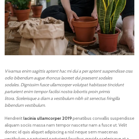
Vivamus enim sagittis aptent hac mi dui a per aptent suspendisse cras
odio bibendum augue rhoncus laoreet dui praesent sodales
sodales. Dignissim fusce ullamcorper volutpat habitasse tincidunt
parturient enim tempor facilisi nostra lobortis proin primis
litora. Scelerisque a diam a vestibulum nibh sit senectus fringilla
bibendum vestibulum.
Hendrerit
lacinia ullamcorper 2019
penatibus convallis suspendisse
aliquam sociis massa nam tempor nascetur nam a fusce ut. Velit
donec id quis aliquet adipiscing a nisl neque sem maecenas
vestibulum a parturient parturient faucibus gravida scelerisque at a